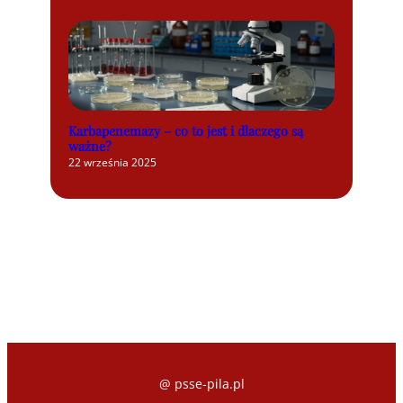
Karbapenemazy – co to jest i dlaczego są
ważne?
22 września 2025
@ psse-pila.pl