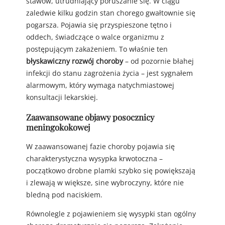
stawów, utrudniający poruszanie się. W ciągu
zaledwie kilku godzin stan chorego gwałtownie się
pogarsza. Pojawia się przyspieszone tętno i
oddech, świadczące o walce organizmu z
postępującym zakażeniem. To właśnie ten
błyskawiczny rozwój choroby
– od pozornie błahej
infekcji do stanu zagrożenia życia – jest sygnałem
alarmowym, który wymaga natychmiastowej
konsultacji lekarskiej.
Zaawansowane objawy posocznicy
meningokokowej
W zaawansowanej fazie choroby pojawia się
charakterystyczna wysypka krwotoczna –
początkowo drobne plamki szybko się powiększają
i zlewają w większe, sine wybroczyny, które nie
bledną pod naciskiem.
Równolegle z pojawieniem się wysypki stan ogólny