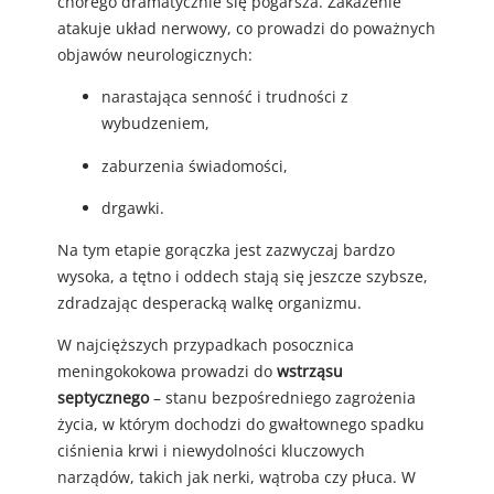
chorego dramatycznie się pogarsza. Zakażenie
atakuje układ nerwowy, co prowadzi do poważnych
objawów neurologicznych:
narastająca senność i trudności z
wybudzeniem,
zaburzenia świadomości,
drgawki.
Na tym etapie gorączka jest zazwyczaj bardzo
wysoka, a tętno i oddech stają się jeszcze szybsze,
zdradzając desperacką walkę organizmu.
W najcięższych przypadkach posocznica
meningokokowa prowadzi do
wstrząsu
septycznego
– stanu bezpośredniego zagrożenia
życia, w którym dochodzi do gwałtownego spadku
ciśnienia krwi i niewydolności kluczowych
narządów, takich jak nerki, wątroba czy płuca. W