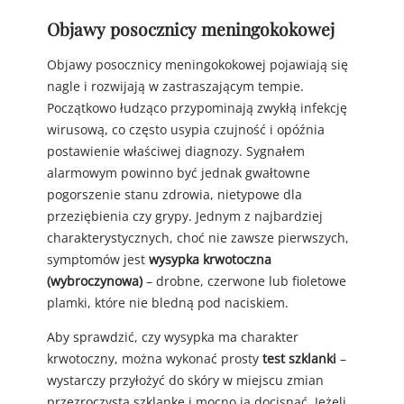
Objawy posocznicy meningokokowej
Objawy posocznicy meningokokowej pojawiają się
nagle i rozwijają w zastraszającym tempie.
Początkowo łudząco przypominają zwykłą infekcję
wirusową, co często usypia czujność i opóźnia
postawienie właściwej diagnozy. Sygnałem
alarmowym powinno być jednak gwałtowne
pogorszenie stanu zdrowia, nietypowe dla
przeziębienia czy grypy. Jednym z najbardziej
charakterystycznych, choć nie zawsze pierwszych,
symptomów jest
wysypka krwotoczna
(wybroczynowa)
– drobne, czerwone lub fioletowe
plamki, które nie bledną pod naciskiem.
Aby sprawdzić, czy wysypka ma charakter
krwotoczny, można wykonać prosty
test szklanki
–
wystarczy przyłożyć do skóry w miejscu zmian
przezroczystą szklankę i mocno ją docisnąć. Jeżeli