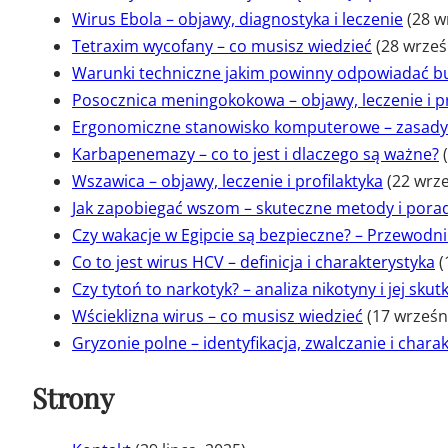
Wirus Ebola – objawy, diagnostyka i leczenie
(28 w
Tetraxim wycofany – co musisz wiedzieć
(28 wrześ
Warunki techniczne jakim powinny odpowiadać b
Posocznica meningokokowa – objawy, leczenie i p
Ergonomiczne stanowisko komputerowe – zasady
Karbapenemazy – co to jest i dlaczego są ważne?
Wszawica – objawy, leczenie i profilaktyka
(22 wrze
Jak zapobiegać wszom – skuteczne metody i pora
Czy wakacje w Egipcie są bezpieczne? – Przewodni
Co to jest wirus HCV – definicja i charakterystyka
(
Czy tytoń to narkotyk? – analiza nikotyny i jej sku
Wścieklizna wirus – co musisz wiedzieć
(17 wrześn
Gryzonie polne – identyfikacja, zwalczanie i chara
Strony