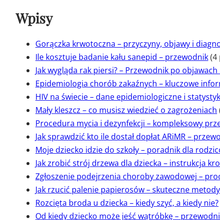
Wpisy
Gorączka krwotoczna – przyczyny, objawy i diagn
Ile kosztuje badanie kału sanepid – przewodnik
(4
Jak wygląda rak piersi? – Przewodnik po objawach 
Epidemiologia chorób zakaźnych – kluczowe info
HIV na świecie – dane epidemiologiczne i statystyk
Mały kleszcz – co musisz wiedzieć o zagrożeniach
Procedura mycia i dezynfekcji – kompleksowy pr
Jak sprawdzić kto ile dostał dopłat ARiMR – przew
Moje dziecko idzie do szkoły – poradnik dla rodzi
Jak zrobić strój drzewa dla dziecka – instrukcja kr
Zgłoszenie podejrzenia choroby zawodowej – proc
Jak rzucić palenie papierosów – skuteczne metody
Rozcięta broda u dziecka – kiedy szyć, a kiedy nie?
Od kiedy dziecko może jeść wątróbkę – przewodni