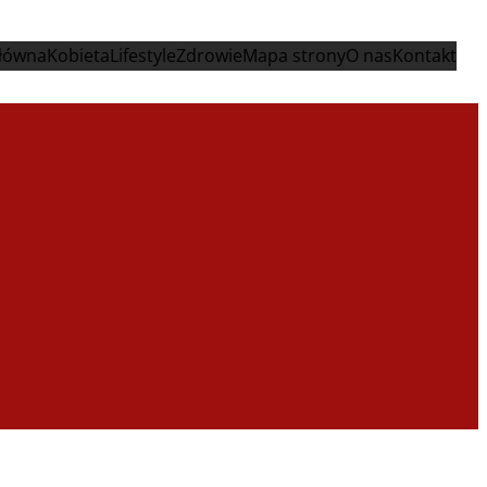
główna
Kobieta
Lifestyle
Zdrowie
Mapa strony
O nas
Kontakt